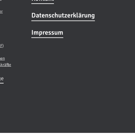
er
Datenschutzerklärung
Impressum
BF)
nen
skräfte
ge