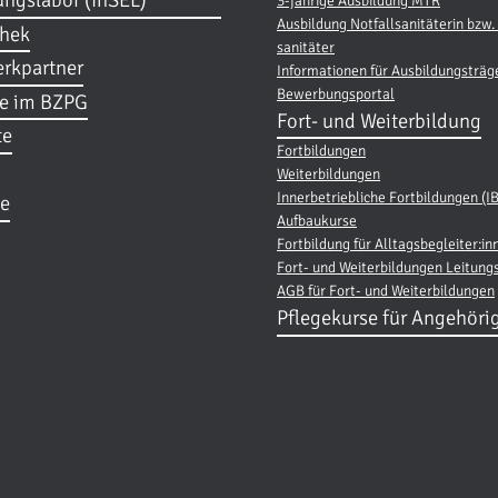
ungslabor (InSEL)
3-jährige Ausbildung MTR
Ausbildung Notfallsanitäterin bzw. 
thek
sanitäter
rkpartner
Informationen für Ausbildungsträg
Bewerbungsportal
re im BZPG
Fort- und Weiterbildung
te
Fortbildungen
Weiterbildungen
Innerbetriebliche Fortbildungen (I
e
Aufbaukurse
Fortbildung für Alltagsbegleiter:in
Fort- und Weiterbildungen Leitung
AGB für Fort- und Weiterbildungen
Pflegekurse für Angehöri