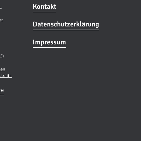
Kontakt
-
er
Datenschutzerklärung
Impressum
BF)
nen
skräfte
ge