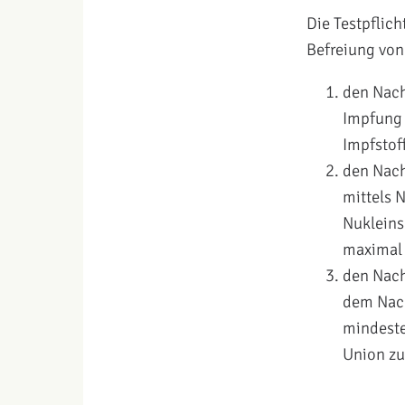
Die Testpflic
Befreiung von
den Nach
Impfung 
Impfstoff
den Nach
mittels 
Nukleins
maximal 
den Nach
dem Nach
mindeste
Union zu