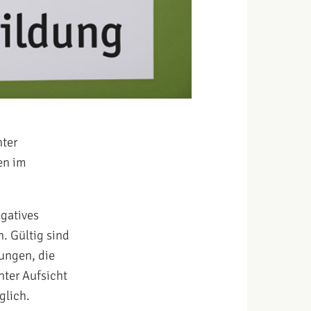
nter
en im
egatives
n. Gültig sind
gungen, die
nter Aufsicht
glich.