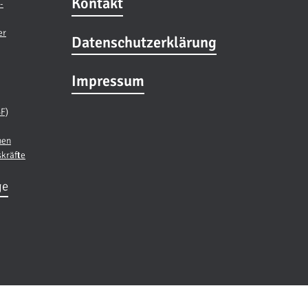
Kontakt
-
er
Datenschutzerklärung
Impressum
BF)
nen
skräfte
ge