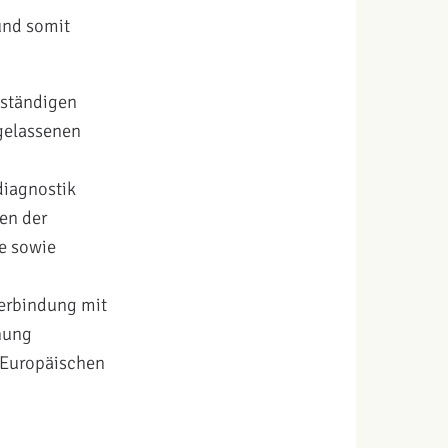
und somit
lständigen
gelassenen
diagnostik
en der
e sowie
erbindung mit
hung
 Europäischen