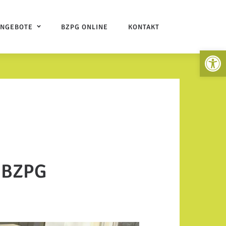
ANGEBOTE
BZPG ONLINE
KONTAKT
Open 
m BZPG