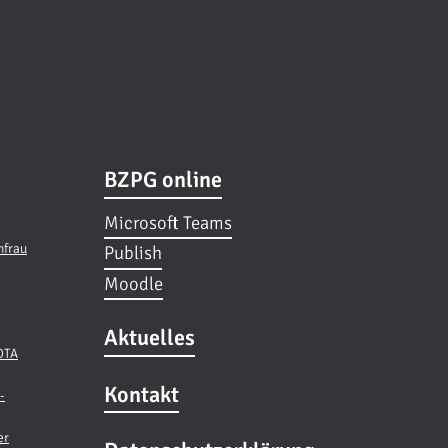
BZPG online
Microsoft Teams
hfrau
Publish
Moodle
Aktuelles
 OTA
Kontakt
-
er