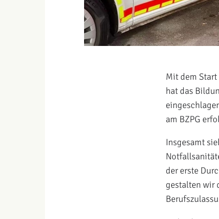
Mit dem Start
hat das Bildu
eingeschlagen
am BZPG erfol
Insgesamt sie
Notfallsanitä
der erste Dur
gestalten wir
Berufszulassu