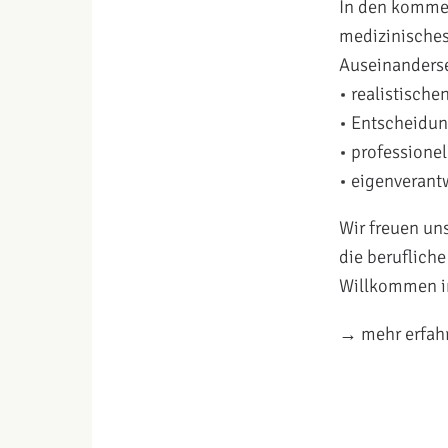
In den kommen
medizinisches
Auseinanderse
• realistisch
• Entscheidun
• professione
• eigenverant
Wir freuen un
die beruflich
Willkommen 
→ mehr erfah