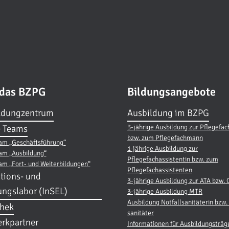
 das BZPG
Bildungsangebote
ldungzentrum
Ausbildung im BZPG
3-jährige Ausbildung zur Pflegefac
 Teams
bzw. zum Pflegefachmann
am „Geschäftsführung“
1-jährige Ausbildung zur
am „Ausbildung“
Pflegefachassistentin bzw. zum
am „Fort- und Weiterbildungen“
Pflegefachassistenten
tions- und
3-jährige Ausbildung zur ATA bzw.
ungslabor (InSEL)
3-jährige Ausbildung MTR
Ausbildung Notfallsanitäterin bzw. 
thek
sanitäter
rkpartner
Informationen für Ausbildungsträg