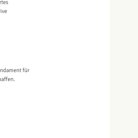
rtes
ive
undament für
haffen.