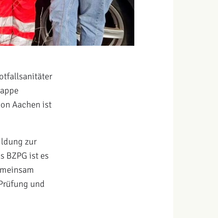
tfallsanitäter
tappe
ion Aachen ist
ildung zur
s BZPG ist es
Gemeinsam
 Prüfung und