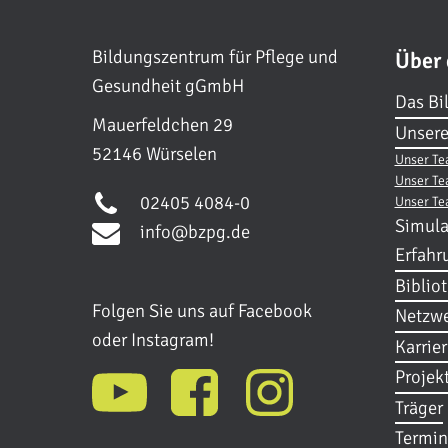
Bildungszentrum für Pflege und
Über
Gesundheit gGmbH
Das Bi
Mauerfeldchen 29
Unsere
52146 Würselen
Unser Te
Unser Te
02405 4084-0
Unser Te
Simula
info@bzpg.de
Erfahr
Biblio
Folgen Sie uns auf Facebook
Netzwe
oder Instagram!
Karrie
Projek
Träger
Termin