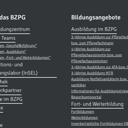
 das BZPG
Bildungsangebote
ldungzentrum
Ausbildung im BZPG
3-jährige Ausbildung zur Pflegefac
 Teams
bzw. zum Pflegefachmann
am „Geschäftsführung“
1-jährige Ausbildung zur
am „Ausbildung“
Pflegefachassistentin bzw. zum
am „Fort- und Weiterbildungen“
Pflegefachassistenten
tions- und
3-jährige Ausbildung zur ATA bzw.
ungslabor (InSEL)
3-jährige Ausbildung MTR
Ausbildung Notfallsanitäterin bzw. 
thek
sanitäter
rkpartner
Informationen für Ausbildungsträg
Bewerbungsportal
re im BZPG
Fort- und Weiterbildung
te
Fortbildungen
Weiterbildungen
Innerbetriebliche Fortbildungen (I
e