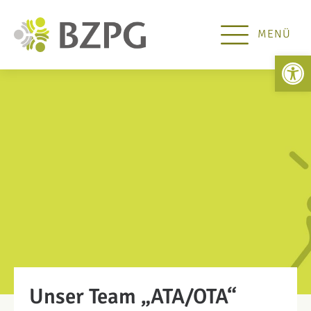
MENÜ
Open 
Unser Team „ATA/OTA“