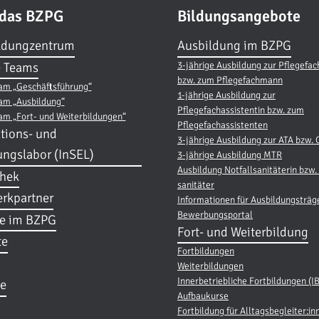
 das BZPG
Bildungsangebote
ldungzentrum
Ausbildung im BZPG
3-jährige Ausbildung zur Pflegefac
 Teams
bzw. zum Pflegefachmann
am „Geschäftsführung“
1-jährige Ausbildung zur
am „Ausbildung“
Pflegefachassistentin bzw. zum
am „Fort- und Weiterbildungen“
Pflegefachassistenten
tions- und
3-jährige Ausbildung zur ATA bzw.
ungslabor (InSEL)
3-jährige Ausbildung MTR
Ausbildung Notfallsanitäterin bzw. 
thek
sanitäter
rkpartner
Informationen für Ausbildungsträg
Bewerbungsportal
re im BZPG
Fort- und Weiterbildung
te
Fortbildungen
Weiterbildungen
Innerbetriebliche Fortbildungen (I
e
Aufbaukurse
Fortbildung für Alltagsbegleiter:in