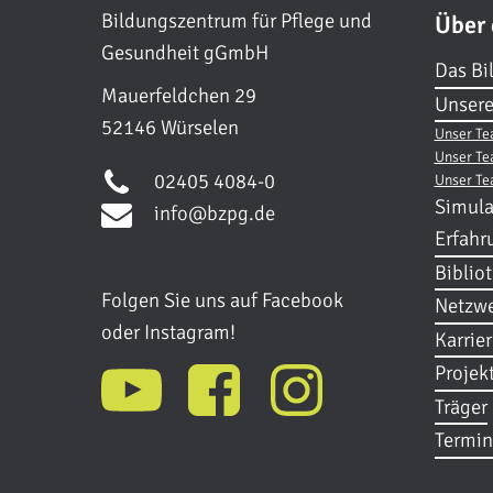
Bildungszentrum für Pflege und
Über
Gesundheit gGmbH
Das Bi
Mauerfeldchen 29
Unsere
52146 Würselen
Unser Te
Unser Te
02405 4084-0
Unser Te
Simula
info@bzpg.de
Erfahr
Biblio
Folgen Sie uns auf Facebook
Netzwe
oder Instagram!
Karrie
Projek
Träger
Termin