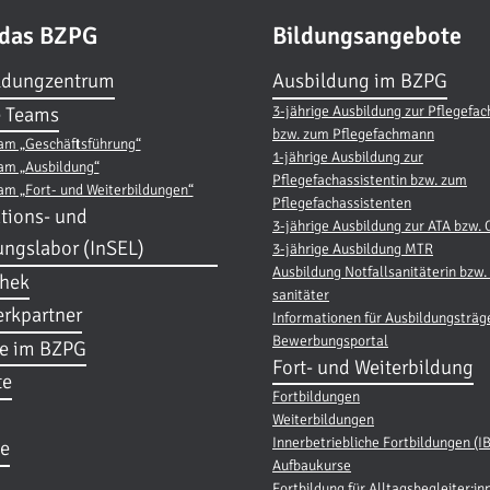
 das BZPG
Bildungsangebote
ldungzentrum
Ausbildung im BZPG
3-jährige Ausbildung zur Pflegefac
 Teams
bzw. zum Pflegefachmann
am „Geschäftsführung“
1-jährige Ausbildung zur
am „Ausbildung“
Pflegefachassistentin bzw. zum
am „Fort- und Weiterbildungen“
Pflegefachassistenten
tions- und
3-jährige Ausbildung zur ATA bzw.
ungslabor (InSEL)
3-jährige Ausbildung MTR
Ausbildung Notfallsanitäterin bzw. 
thek
sanitäter
rkpartner
Informationen für Ausbildungsträg
Bewerbungsportal
re im BZPG
Fort- und Weiterbildung
te
Fortbildungen
Weiterbildungen
Innerbetriebliche Fortbildungen (I
e
Aufbaukurse
Fortbildung für Alltagsbegleiter:in