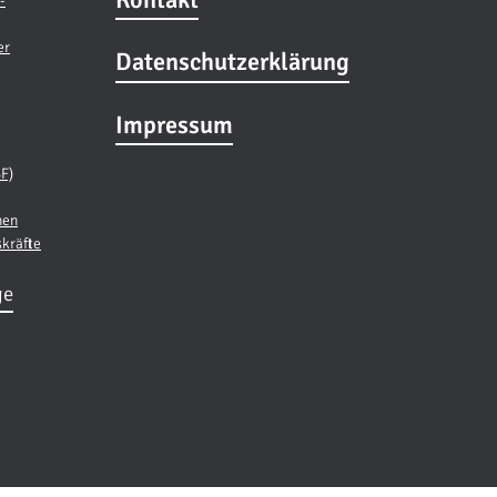
-
er
Datenschutzerklärung
Impressum
BF)
nen
skräfte
ge