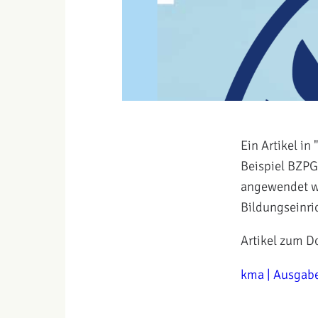
Ein Artikel i
Beispiel BZPG,
angewendet we
Bildungseinri
Artikel zum D
kma | Ausgab